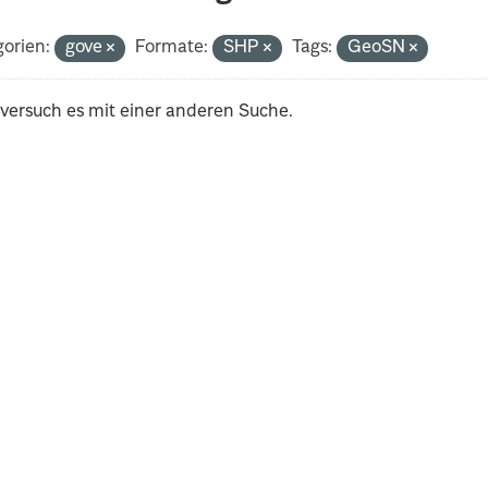
orien:
gove
Formate:
SHP
Tags:
GeoSN
 versuch es mit einer anderen Suche.