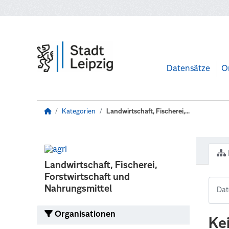
Zum Hauptinhalt wechseln
Datensätze
O
Kategorien
Landwirtschaft, Fischerei,...
Landwirtschaft, Fischerei,
Forstwirtschaft und
Nahrungsmittel
Organisationen
Ke