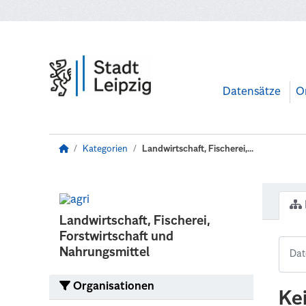
Zum Hauptinhalt wechseln
Datensätze
O
Kategorien
Landwirtschaft, Fischerei,...
Landwirtschaft, Fischerei,
Forstwirtschaft und
Nahrungsmittel
Organisationen
Ke