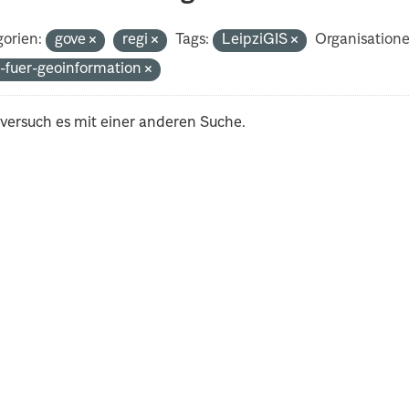
orien:
gove
regi
Tags:
LeipziGIS
Organisatione
-fuer-geoinformation
 versuch es mit einer anderen Suche.