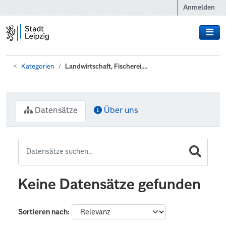
Zum Hauptinhalt wechseln
Anmelden
Kategorien
Landwirtschaft, Fischerei,...
Datensätze
Über uns
Keine Datensätze gefunden
Sortieren nach