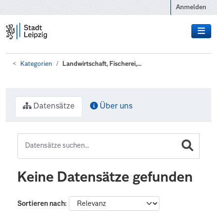
Zum Hauptinhalt wechseln
Anmelden
Kategorien
Landwirtschaft, Fischerei,...
Datensätze
Über uns
Keine Datensätze gefunden
Sortieren nach