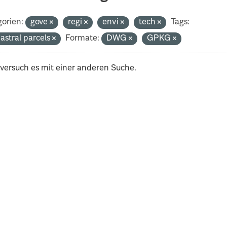
orien:
gove
regi
envi
tech
Tags:
astral parcels
Formate:
DWG
GPKG
 versuch es mit einer anderen Suche.