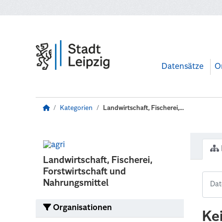
Zum Hauptinhalt wechseln
Datensätze
O
Kategorien
Landwirtschaft, Fischerei,...
Landwirtschaft, Fischerei,
Forstwirtschaft und
Nahrungsmittel
Organisationen
Ke