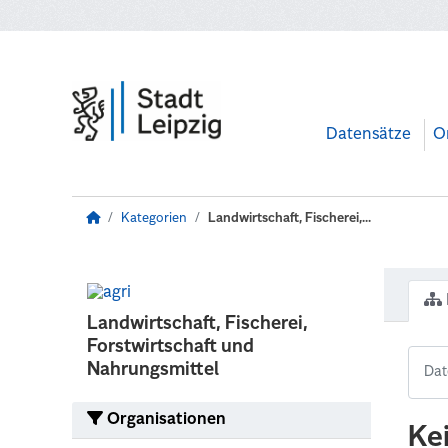
Zum Hauptinhalt wechseln
Datensätze
O
Kategorien
Landwirtschaft, Fischerei,...
Landwirtschaft, Fischerei,
Forstwirtschaft und
Nahrungsmittel
Organisationen
Ke