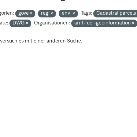
orien:
gove
regi
envi
Tags:
Cadastral parcel
ate:
DWG
Organisationen:
amt-fuer-geoinformation
 versuch es mit einer anderen Suche.