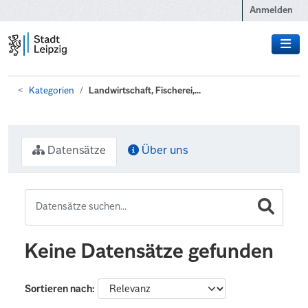
Zum Hauptinhalt wechseln
Anmelden
Kategorien
Landwirtschaft, Fischerei,...
Datensätze
Über uns
Keine Datensätze gefunden
Sortieren nach