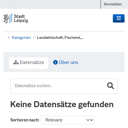
Zum Hauptinhalt wechseln
Anmelden
Kategorien
Landwirtschaft, Fischerei,...
Datensätze
Über uns
Keine Datensätze gefunden
Sortieren nach