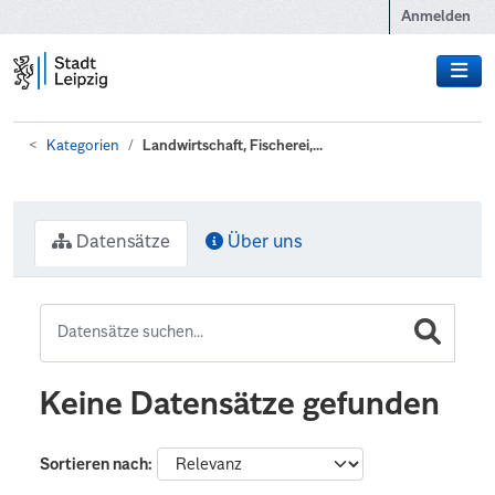
Zum Hauptinhalt wechseln
Anmelden
Kategorien
Landwirtschaft, Fischerei,...
Datensätze
Über uns
Keine Datensätze gefunden
Sortieren nach