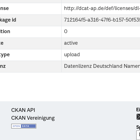
ense
http://dcat-ap.de/def/licenses/d
kage id
712164f5-a316-47f6-b157-50f5
ition
0
te
active
 type
upload
enz
Datenlizenz Deutschland Name
E
CKAN API
CKAN Vereinigung
S