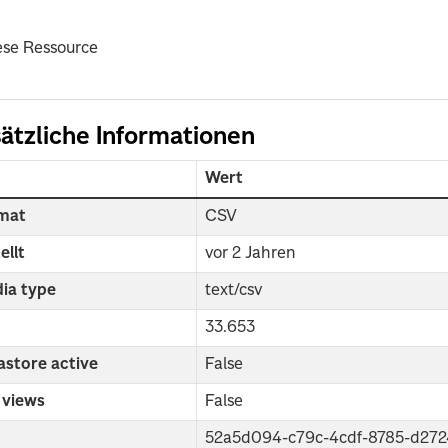
ese Ressource
ätzliche Informationen
d
Wert
mat
CSV
ellt
vor 2 Jahren
ia type
text/csv
e
33.653
astore active
False
 views
False
52a5d094-c79c-4cdf-8785-d27