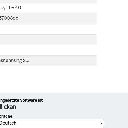
l-by-de/2.0
357008dc
nsnennung 2.0
ingesetzte Software ist
prache