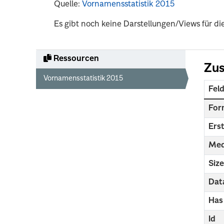
Quelle:
Vornamensstatistik 2015
Es gibt noch keine Darstellungen/Views für di
Ressourcen
Zus
Vornamensstatistik 2015
Fel
For
Erst
Med
Siz
Dat
Has
Id