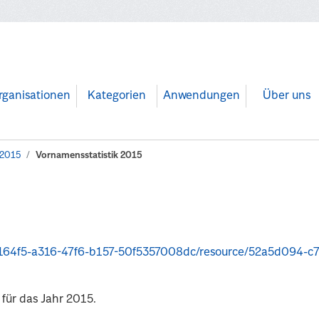
rganisationen
Kategorien
Anwendungen
Über uns
 2015
Vornamensstatistik 2015
6-b157-50f5357008dc/resource/52a5d094-c79c-4cdf-8785-d2724550a0c3/download/vorn
für das Jahr 2015.