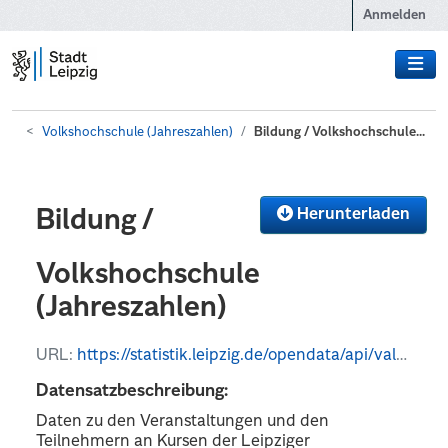
Zum Hauptinhalt wechseln
Anmelden
Volkshochschule (Jahreszahlen)
Bildung / Volkshochschule...
Herunterladen
Bildung /
Volkshochschule
(Jahreszahlen)
URL:
https://statistik.leipzig.de/opendata/api/values?kategorie_nr=5&rubrik_nr=5&periode=y&format=csv
Datensatzbeschreibung:
Daten zu den Veranstaltungen und den
Teilnehmern an Kursen der Leipziger