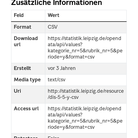
Zusätzliche Informationen
Feld
Wert
Format
CSV
Download
https://statistik.leipzig.de/opend
url
ata/api/values?
kategorie_nr=5&rubrik_nr=5&pe
riode=y&format=csv
Erstellt
vor 3 Jahren
Media type
text/csv
Uri
http://statistik.leipzig.de/resource
/dis-5-5-y-csv
Access url
https://statistik.leipzig.de/opend
ata/api/values?
kategorie_nr=5&rubrik_nr=5&pe
riode=y&format=csv