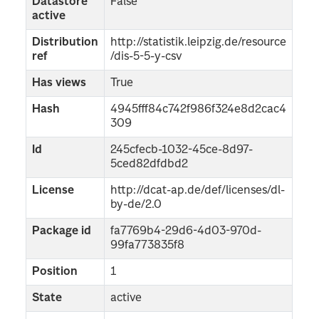
Datastore
False
active
Distribution
http://statistik.leipzig.de/resource
ref
/dis-5-5-y-csv
Has views
True
Hash
4945fff84c742f986f324e8d2cac4
309
Id
245cfecb-1032-45ce-8d97-
5ced82dfdbd2
License
http://dcat-ap.de/def/licenses/dl-
by-de/2.0
Package id
fa7769b4-29d6-4d03-970d-
99fa773835f8
Position
1
State
active