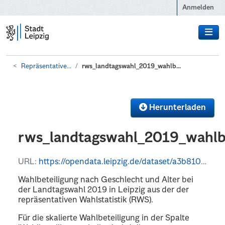
Zum Hauptinhalt wechseln
Anmelden
Repräsentative...
rws_landtagswahl_2019_wahlb...
Herunterladen
rws_landtagswahl_2019_wahlbe
URL:
https://opendata.leipzig.de/dataset/a3b8108f-c21f-490b-94b8-a483b325ed01/resource/18363121-bba1-4557-91d5-82ec9e2a3bf5/download/rtmpwhhy4nrws_landtagswahl_2019_wahlbeteiligung.csv
Wahlbeteiligung nach Geschlecht und Alter bei
der Landtagswahl 2019 in Leipzig aus der der
repräsentativen Wahlstatistik (RWS).
Für die skalierte Wahlbeteiligung in der Spalte