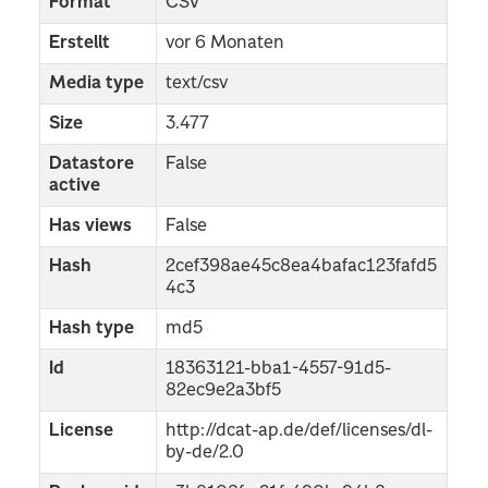
Format
CSV
Erstellt
vor 6 Monaten
Media type
text/csv
Size
3.477
Datastore
False
active
Has views
False
Hash
2cef398ae45c8ea4bafac123fafd5
4c3
Hash type
md5
Id
18363121-bba1-4557-91d5-
82ec9e2a3bf5
License
http://dcat-ap.de/def/licenses/dl-
by-de/2.0