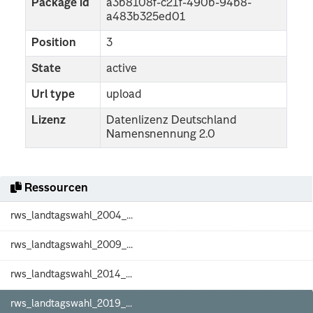
Package id
a3b8108f-c21f-490b-94b8-
a483b325ed01
Position
3
State
active
Url type
upload
Lizenz
Datenlizenz Deutschland
Namensnennung 2.0
Ressourcen
rws_landtagswahl_2004_...
rws_landtagswahl_2009_...
rws_landtagswahl_2014_...
rws_landtagswahl_2019_...