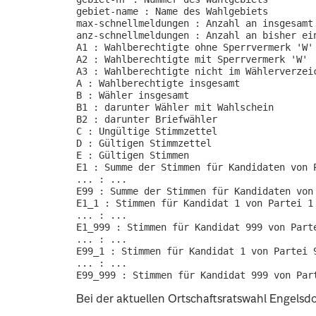
gebiet-name : Name des Wahlgebiets

max-schnellmeldungen : Anzahl an insgesamt 
anz-schnellmeldungen : Anzahl an bisher ein
A1 : Wahlberechtigte ohne Sperrvermerk 'W'

A2 : Wahlberechtigte mit Sperrvermerk 'W'

A3 : Wahlberechtigte nicht im Wählerverzeic
A : Wahlberechtigte insgesamt

B : Wähler insgesamt

B1 : darunter Wähler mit Wahlschein

B2 : darunter Briefwähler

C : Ungültige Stimmzettel

D : Gültigen Stimmzettel

E : Gültigen Stimmen

E1 : Summe der Stimmen für Kandidaten von P
... : ...

E99 : Summe der Stimmen für Kandidaten von 
E1_1 : Stimmen für Kandidat 1 von Partei 1

... : ...

E1_999 : Stimmen für Kandidat 999 von Parte
... : ...

E99_1 : Stimmen für Kandidat 1 von Partei 9
... : ...

Bei der aktuellen Ortschaftsratswahl Engelsdo