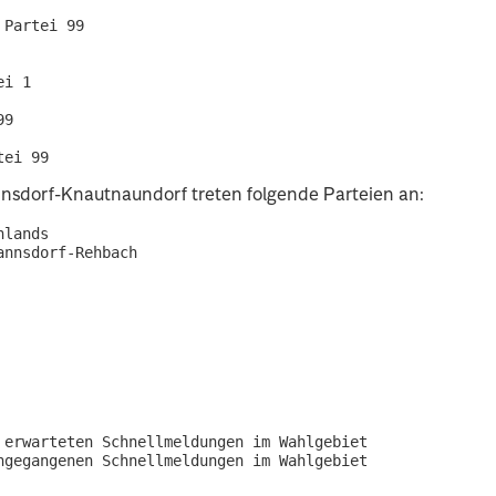
Partei 99

i 1

9

nnsdorf-Knautnaundorf treten folgende Parteien an:
lands

nnsdorf-Rehbach

erwarteten Schnellmeldungen im Wahlgebiet

gegangenen Schnellmeldungen im Wahlgebiet
