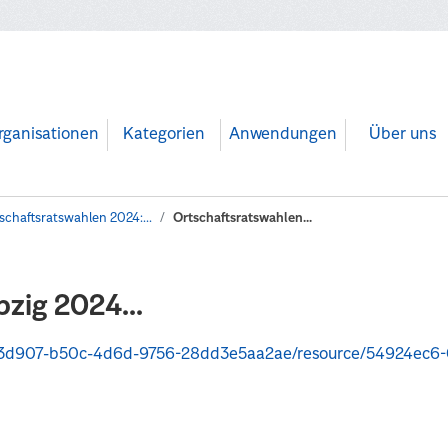
rganisationen
Kategorien
Anwendungen
Über uns
schaftsratswahlen 2024:...
Ortschaftsratswahlen...
zig 2024...
2ae/resource/54924ec6-074c-4e40-a247-e3665f23a23b/download/wahlbezirksergebnisse-ortschaftsratswahlen-le