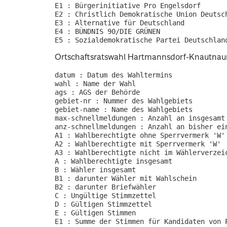
E1 : Bürgerinitiative Pro Engelsdorf

E2 : Christlich Demokratische Union Deutsch
E3 : Alternative für Deutschland

E4 : BÜNDNIS 90/DIE GRÜNEN

Ortschaftsratswahl Hartmannsdorf-Knautnau
datum : Datum des Wahltermins

wahl : Name der Wahl

ags : AGS der Behörde

gebiet-nr : Nummer des Wahlgebiets

gebiet-name : Name des Wahlgebiets

max-schnellmeldungen : Anzahl an insgesamt 
anz-schnellmeldungen : Anzahl an bisher ein
A1 : Wahlberechtigte ohne Sperrvermerk 'W'

A2 : Wahlberechtigte mit Sperrvermerk 'W'

A3 : Wahlberechtigte nicht im Wählerverzeic
A : Wahlberechtigte insgesamt

B : Wähler insgesamt

B1 : darunter Wähler mit Wahlschein

B2 : darunter Briefwähler

C : Ungültige Stimmzettel

D : Gültigen Stimmzettel

E : Gültigen Stimmen

E1 : Summe der Stimmen für Kandidaten von P