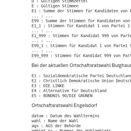
D : Gültigen Stimmzettel

E : Gültigen Stimmen

E1 : Summe der Stimmen für Kandidaten von P
... : ...

E99 : Summe der Stimmen für Kandidaten von 
E1_1 : Stimmen für Kandidat 1 von Partei 1

... : ...

E1_999 : Stimmen für Kandidat 999 von Parte
... : ...

E99_1 : Stimmen für Kandidat 1 von Partei 9
... : ...

Bei der aktuellen Ortschaftsratswahl Burghau
E1 : Sozialdemokratische Partei Deutschland
E2 : Christlich Demokratische Union Deutsch
E3 : DIE LINKE

E4 : Alternative für Deutschland

Ortschaftsratswahl Engelsdorf
datum : Datum des Wahltermins

wahl : Name der Wahl

ags : AGS der Behörde

gebiet-nr : Nummer des Wahlgebiets
