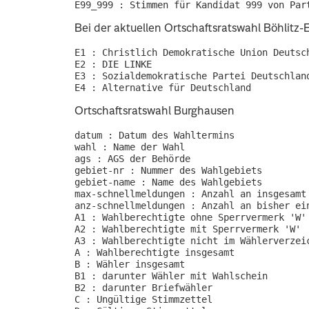
Bei der aktuellen Ortschaftsratswahl Böhlitz-
E1 : Christlich Demokratische Union Deutsch
E2 : DIE LINKE

E3 : Sozialdemokratische Partei Deutschland
Ortschaftsratswahl Burghausen
datum : Datum des Wahltermins

wahl : Name der Wahl

ags : AGS der Behörde

gebiet-nr : Nummer des Wahlgebiets

gebiet-name : Name des Wahlgebiets

max-schnellmeldungen : Anzahl an insgesamt 
anz-schnellmeldungen : Anzahl an bisher ein
A1 : Wahlberechtigte ohne Sperrvermerk 'W'

A2 : Wahlberechtigte mit Sperrvermerk 'W'

A3 : Wahlberechtigte nicht im Wählerverzeic
A : Wahlberechtigte insgesamt

B : Wähler insgesamt

B1 : darunter Wähler mit Wahlschein

B2 : darunter Briefwähler

C : Ungültige Stimmzettel
