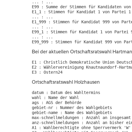
... : ...

E99 : Summe der Stimmen für Kandidaten von 
E1_1 : Stimmen für Kandidat 1 von Partei 1

... : ...

E1_999 : Stimmen für Kandidat 999 von Parte
... : ...

E99_1 : Stimmen für Kandidat 1 von Partei 9
... : ...

Bei der aktuellen Ortschaftsratswahl Hartma
E1 : Christlich Demokratische Union Deutsch
E2 : Wählervereinigung Knautnaundorf-Hartma
Ortschaftsratswahl Holzhausen
datum : Datum des Wahltermins

wahl : Name der Wahl

ags : AGS der Behörde

gebiet-nr : Nummer des Wahlgebiets

gebiet-name : Name des Wahlgebiets

max-schnellmeldungen : Anzahl an insgesamt 
anz-schnellmeldungen : Anzahl an bisher ein
A1 : Wahlberechtigte ohne Sperrvermerk 'W'
