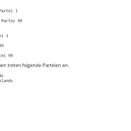
artei 1

Partei 99

i 1

9

sen treten folgende Parteien an:
s

lands
