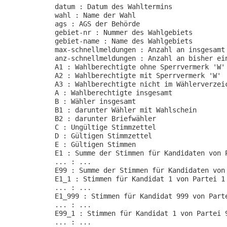
datum : Datum des Wahltermins

wahl : Name der Wahl

ags : AGS der Behörde

gebiet-nr : Nummer des Wahlgebiets

gebiet-name : Name des Wahlgebiets

max-schnellmeldungen : Anzahl an insgesamt 
anz-schnellmeldungen : Anzahl an bisher ein
A1 : Wahlberechtigte ohne Sperrvermerk 'W'

A2 : Wahlberechtigte mit Sperrvermerk 'W'

A3 : Wahlberechtigte nicht im Wählerverzeic
A : Wahlberechtigte insgesamt

B : Wähler insgesamt

B1 : darunter Wähler mit Wahlschein

B2 : darunter Briefwähler

C : Ungültige Stimmzettel

D : Gültigen Stimmzettel

E : Gültigen Stimmen

E1 : Summe der Stimmen für Kandidaten von P
... : ...

E99 : Summe der Stimmen für Kandidaten von 
E1_1 : Stimmen für Kandidat 1 von Partei 1

... : ...

E1_999 : Stimmen für Kandidat 999 von Parte
... : ...

E99_1 : Stimmen für Kandidat 1 von Partei 9
... : ...
