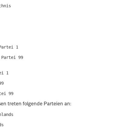
hnis

artei 1

Partei 99

i 1

9

sen treten folgende Parteien an:
lands

s
