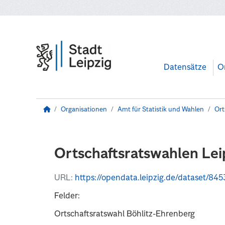
Zum Hauptinhalt wechseln
Datensätze
O
Organisationen
Amt für Statistik und Wahlen
Ort
Ortschaftsratswahlen Leip
URL:
https://opendata.leipzig.de/dataset/8453d907-b50c-4d6d-9756-28dd3e5aa
Felder:
Ortschaftsratswahl Böhlitz-Ehrenberg