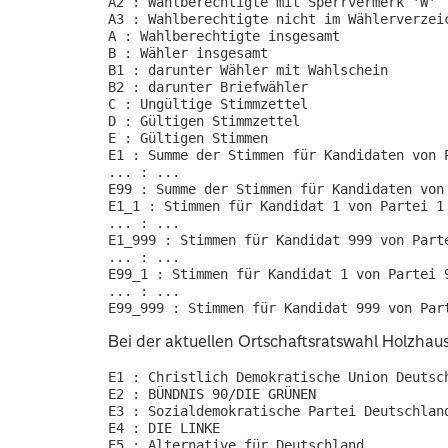
A2 : Wahlberechtigte mit Sperrvermerk 'W'

A3 : Wahlberechtigte nicht im Wählerverzeic
A : Wahlberechtigte insgesamt

B : Wähler insgesamt

B1 : darunter Wähler mit Wahlschein

B2 : darunter Briefwähler

C : Ungültige Stimmzettel

D : Gültigen Stimmzettel

E : Gültigen Stimmen

E1 : Summe der Stimmen für Kandidaten von P
... : ...

E99 : Summe der Stimmen für Kandidaten von 
E1_1 : Stimmen für Kandidat 1 von Partei 1

... : ...

E1_999 : Stimmen für Kandidat 999 von Parte
... : ...

E99_1 : Stimmen für Kandidat 1 von Partei 9
... : ...

Bei der aktuellen Ortschaftsratswahl Holzhau
E1 : Christlich Demokratische Union Deutsch
E2 : BÜNDNIS 90/DIE GRÜNEN

E3 : Sozialdemokratische Partei Deutschland
E4 : DIE LINKE
