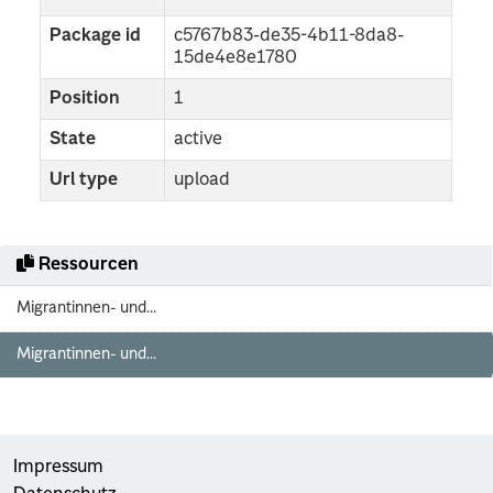
Package id
c5767b83-de35-4b11-8da8-
15de4e8e1780
Position
1
State
active
Url type
upload
Ressourcen
Migrantinnen- und...
Migrantinnen- und...
Impressum