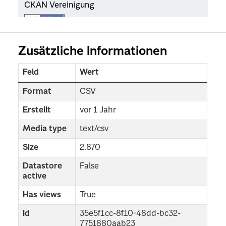
Zusätzliche Informationen
Feld
Wert
Format
CSV
Erstellt
vor 1 Jahr
Media type
text/csv
Size
2.870
Datastore
False
active
Has views
True
Id
35e5f1cc-8f10-48dd-bc32-
7751880aab23