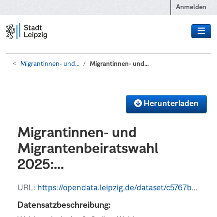
Zum Hauptinhalt wechseln
Anmelden
Migrantinnen- und...
Migrantinnen- und...
Herunterladen
Migrantinnen- und
Migrantenbeiratswahl
2025:...
URL:
https://opendata.leipzig.de/dataset/c5767b83-de35-4b11-8da8-15de4e8e1780/resource/35e5f1cc-8f10-48dd-bc32-7751880aab23/download/migrantinnen-und-migrantenbeirat_ergebnis_2025_semikolon.csv
Datensatzbeschreibung: