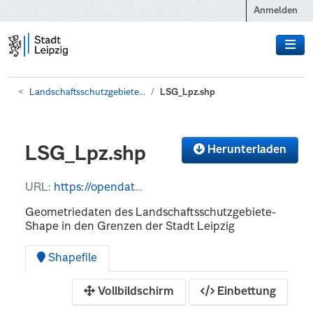
Zum Hauptinhalt wechseln
Anmelden
Landschaftsschutzgebiete...
LSG_Lpz.shp
Herunterladen
LSG_Lpz.shp
URL:
https://opendata.leipzig.de/dataset/b11bc8e2-034b-40ea-b1d6-eb3c1ec441ff/resource/4137370f-8ff3-4345-a34a-66193cf0bca7/download/lsglpz.shp
Geometriedaten des Landschaftsschutzgebiete-
Shape in den Grenzen der Stadt Leipzig
Shapefile
Vollbildschirm
Einbettung