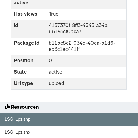
active
Has views
True
Id
4137370f-8ff3-4345-a34a-
66193cf0bca7
Package id
b11bc8e2-034b-40ea-b1d6-
eb3c1ec441ff
Position
0
State
active
Url type
upload
Ressourcen
LSG_Lpz.shp
LSG_Lpz.shx