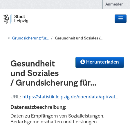
Zum Hauptinhalt wechseln
Anmelden
Grundsicherung für...
Gesundheit und Soziales /...
Herunterladen
Gesundheit
und Soziales
/ Grundsicherung für...
URL:
https://statistik.leipzig.de/opendata/api/values?kategorie_nr=4&rubrik_nr=4&periode=q&format=json
Datensatzbeschreibung:
Daten zu Empfängern von Sozialleistungen,
Bedarfsgemeinschaften und Leistungen.