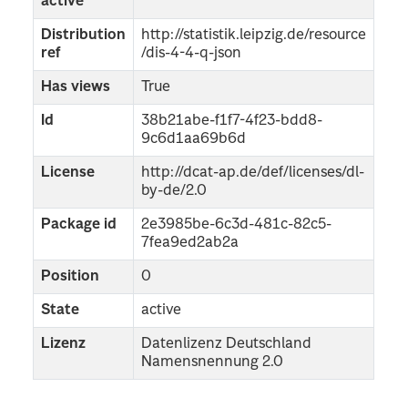
active
Distribution
http://statistik.leipzig.de/resource
ref
/dis-4-4-q-json
Has views
True
Id
38b21abe-f1f7-4f23-bdd8-
9c6d1aa69b6d
License
http://dcat-ap.de/def/licenses/dl-
by-de/2.0
Package id
2e3985be-6c3d-481c-82c5-
7fea9ed2ab2a
Position
0
State
active
Lizenz
Datenlizenz Deutschland
Namensnennung 2.0