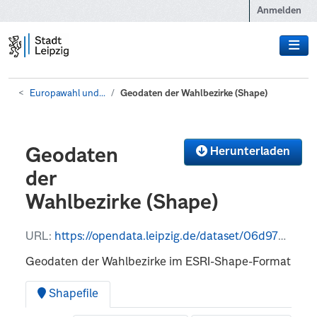
Zum Hauptinhalt wechseln
Anmelden
Europawahl und...
Geodaten der Wahlbezirke (Shape)
Herunterladen
Geodaten
der
Wahlbezirke (Shape)
URL:
https://opendata.leipzig.de/dataset/06d979ad-48df-4ed4-a9cb-ce1f0bc8d0a0/resource/a6e659a1-acbf-454b-846c-5d86894ce1d2/download/wbz_ekw_2024.zip
Geodaten der Wahlbezirke im ESRI-Shape-Format
Shapefile