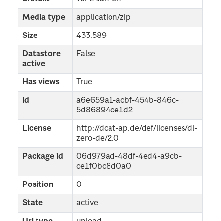
Media type
application/zip
Size
433.589
Datastore
False
active
Has views
True
Id
a6e659a1-acbf-454b-846c-
5d86894ce1d2
License
http://dcat-ap.de/def/licenses/dl-
zero-de/2.0
Package id
06d979ad-48df-4ed4-a9cb-
ce1f0bc8d0a0
Position
0
State
active