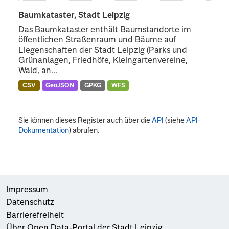
Baumkataster, Stadt Leipzig
Das Baumkataster enthält Baumstandorte im
öffentlichen Straßenraum und Bäume auf
Liegenschaften der Stadt Leipzig (Parks und
Grünanlagen, Friedhöfe, Kleingartenvereine,
Wald, an...
CSV
GeoJSON
GPKG
WFS
Sie können dieses Register auch über die
API
(siehe
API-
Dokumentation
) abrufen.
Impressum
Datenschutz
Barrierefreiheit
Über Open Data-Portal der Stadt Leipzig