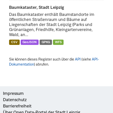
Baumkataster, Stadt Leipzig
Das Baumkataster enthält Baumstandorte im
öffentlichen Straßenraum und Bäume auf
Liegenschaften der Stadt Leipzig (Parks und
Grünanlagen, Friedhöfe, Kleingartenvereine,
Wald, an...
CSV
GeoJSON
GPKG
WFS
Sie können dieses Register auch über die
API
(siehe
API-
Dokumentation
) abrufen.
Impressum
Datenschutz
Barrierefreiheit
Über Open Data-Portal der Stadt Leipzig