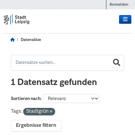
Zum Hauptinhalt wechseln
Anmelden
Datensätze
1 Datensatz gefunden
Sortieren nach
Tags:
Stadtgrün
Ergebnisse filtern