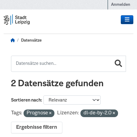
Zum Hauptinhalt wechseln
Anmelden
Datensätze
2 Datensätze gefunden
Sortieren nach
Tags:
Prognose
Lizenzen:
dl-de-by-2.0
Ergebnisse filtern