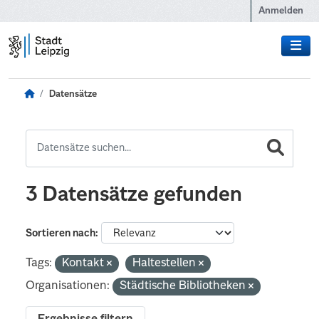
Zum Hauptinhalt wechseln
Anmelden
Datensätze
3 Datensätze gefunden
Sortieren nach
Tags:
Kontakt
Haltestellen
Organisationen:
Städtische Bibliotheken