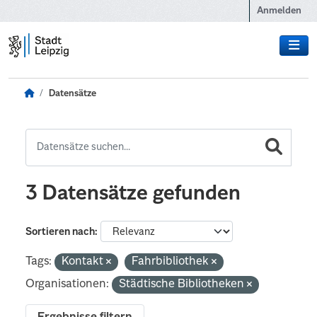
Zum Hauptinhalt wechseln
Anmelden
Datensätze
3 Datensätze gefunden
Sortieren nach
Tags:
Kontakt
Fahrbibliothek
Organisationen:
Städtische Bibliotheken