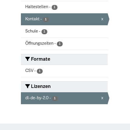
Haltestellen
-
1
Kontakt
-
x
1
Schule
-
1
Öffnungszeiten
-
1
Formate
CSV
-
1
Lizenzen
dl-de-by-2.0
-
x
1