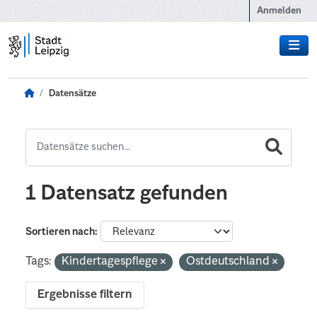
Zum Hauptinhalt wechseln
Anmelden
Datensätze
1 Datensatz gefunden
Sortieren nach
Tags:
Kindertagespflege
Ostdeutschland
Ergebnisse filtern