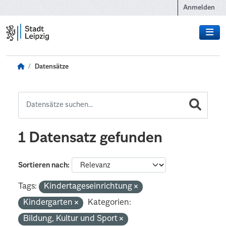
Zum Hauptinhalt wechseln
Anmelden
Datensätze
1 Datensatz gefunden
Sortieren nach
Tags:
Kindertageseinrichtung
Kindergarten
Kategorien:
Bildung, Kultur und Sport