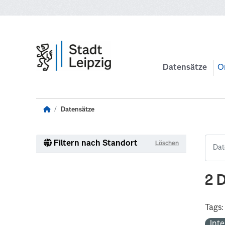
Zum Hauptinhalt wechseln
Datensätze
O
Datensätze
Filtern nach Standort
Löschen
2 
Tags:
Int