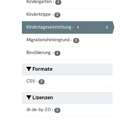
Kindergarten
-
2
Kinderkrippe
-
2
Kindertageseinrichtung
-
x
2
Migrationshintergrund
-
2
Bevölkerung
-
1
Formate
CSV
-
2
Lizenzen
dl-de-by-2.0
-
2