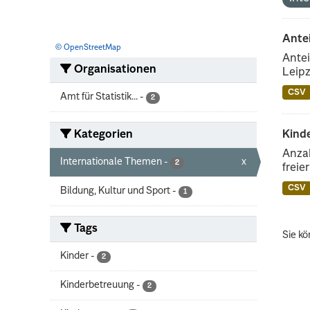
Ante
© OpenStreetMap
Antei
Organisationen
Leipz
CSV
Amt für Statistik...
-
2
Kategorien
Kinde
Anzah
Internationale Themen
-
x
2
freie
CSV
Bildung, Kultur und Sport
-
1
Tags
Sie kö
Kinder
-
2
Kinderbetreuung
-
2