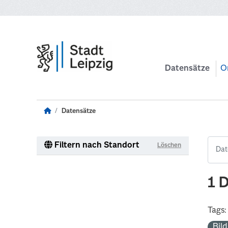
Zum Hauptinhalt wechseln
Datensätze
O
Datensätze
Filtern nach Standort
Löschen
1 
Tags:
Bil