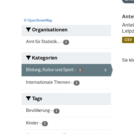
Ante
© OpenStreetMap
Antei
Organisationen
Leipz
CSV
Amt für Statistik...
-
1
Kategorien
Sie kö
Bildung, Kultur und Sport
-
x
1
Internationale Themen
-
1
Tags
Bevölkerung
-
1
Kinder
-
1