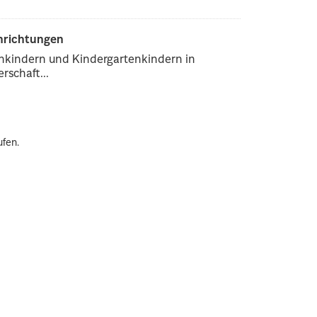
inrichtungen
enkindern und Kindergartenkindern in
rschaft...
ufen.