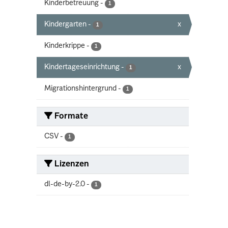
Kinderbetreuung
-
1
Kindergarten
-
x
1
Kinderkrippe
-
1
Kindertageseinrichtung
-
x
1
Migrationshintergrund
-
1
Formate
CSV
-
1
Lizenzen
dl-de-by-2.0
-
1