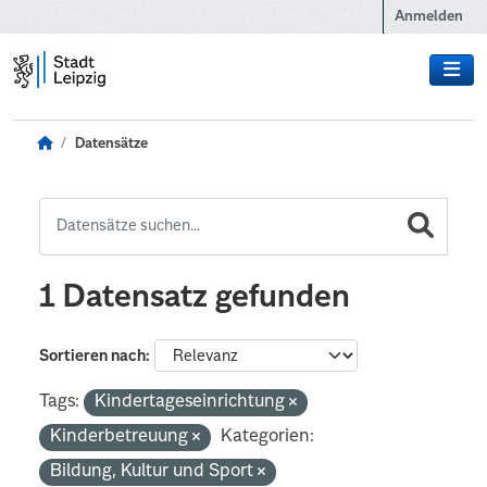
Zum Hauptinhalt wechseln
Anmelden
Datensätze
1 Datensatz gefunden
Sortieren nach
Tags:
Kindertageseinrichtung
Kinderbetreuung
Kategorien:
Bildung, Kultur und Sport