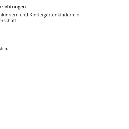
inrichtungen
enkindern und Kindergartenkindern in
rschaft...
ufen.