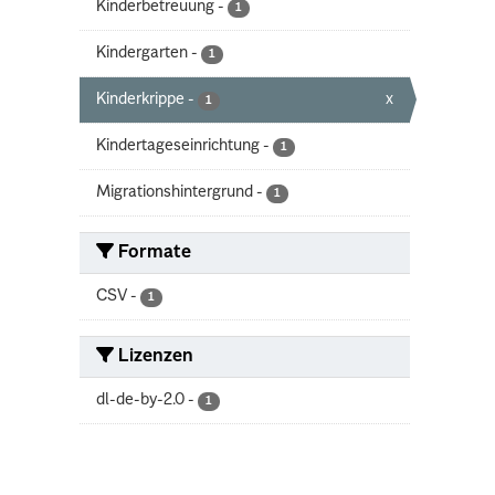
Kinderbetreuung
-
1
Kindergarten
-
1
Kinderkrippe
-
x
1
Kindertageseinrichtung
-
1
Migrationshintergrund
-
1
Formate
CSV
-
1
Lizenzen
dl-de-by-2.0
-
1