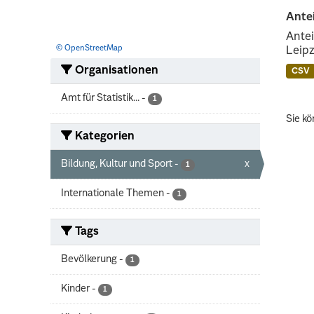
Ante
Antei
© OpenStreetMap
Leipz
Organisationen
CSV
Amt für Statistik...
-
1
Sie kö
Kategorien
Bildung, Kultur und Sport
-
x
1
Internationale Themen
-
1
Tags
Bevölkerung
-
1
Kinder
-
1