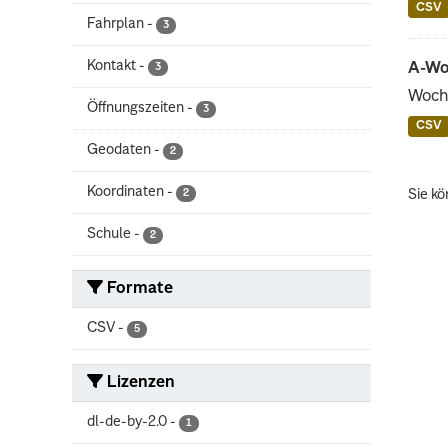
CSV
Fahrplan
-
3
Kontakt
-
A-Wo
3
Woch
Öffnungszeiten
-
3
CSV
Geodaten
-
2
Koordinaten
-
2
Sie kö
Schule
-
2
Formate
CSV
-
5
Lizenzen
dl-de-by-2.0
-
1