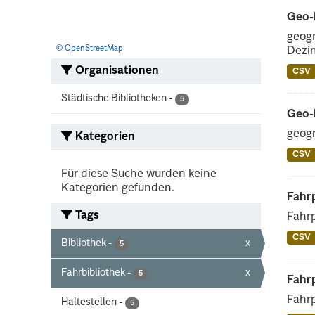
Geo-K
geogr
© OpenStreetMap
Dezim
Organisationen
CSV
Städtische Bibliotheken
-
5
Geo-
geogr
Kategorien
CSV
Für diese Suche wurden keine
Kategorien gefunden.
Fahrp
Tags
Fahrp
CSV
Bibliothek
-
x
5
Fahrbibliothek
-
x
5
Fahrp
Fahrp
Haltestellen
-
5