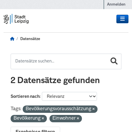
Zum Hauptinhalt wechseln
Anmelden
Datensätze
2 Datensätze gefunden
Sortieren nach
Tags:
Bevölkerungsvorausschätzung
Bevölkerung
Einwohner