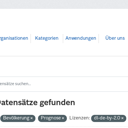
rganisationen
Kategorien
Anwendungen
Über uns
Datensätze gefunden
Bevölkerung
Prognose
Lizenzen:
dl-de-by-2.0