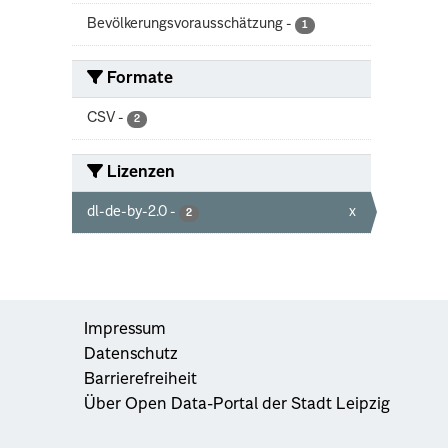
Bevölkerungsvorausschätzung
-
1
Formate
CSV
-
2
Lizenzen
dl-de-by-2.0
-
x
2
Impressum
Datenschutz
Barrierefreiheit
Über Open Data-Portal der Stadt Leipzig