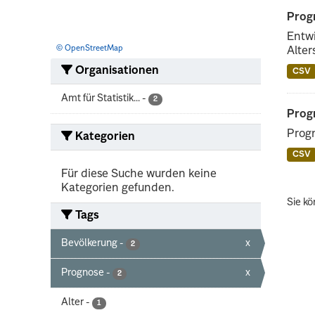
Progn
Entwi
© OpenStreetMap
Alter
Organisationen
CSV
Amt für Statistik...
-
2
Prog
Progn
Kategorien
CSV
Für diese Suche wurden keine
Kategorien gefunden.
Sie kö
Tags
Bevölkerung
-
x
2
Prognose
-
x
2
Alter
-
1