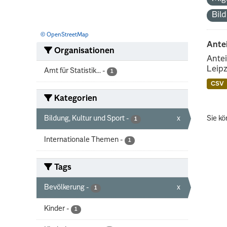
Bil
© OpenStreetMap
Ante
Organisationen
Antei
Leipz
Amt für Statistik...
-
1
CSV
Kategorien
Bildung, Kultur und Sport
-
x
Sie kö
1
Internationale Themen
-
1
Tags
Bevölkerung
-
x
1
Kinder
-
1