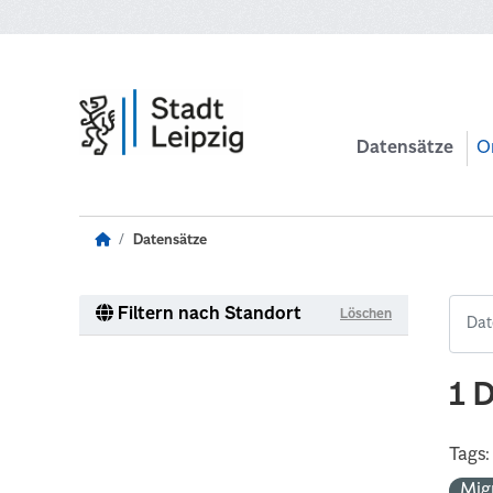
Zum Hauptinhalt wechseln
Datensätze
O
Datensätze
Filtern nach Standort
Löschen
1 
Tags:
Mig