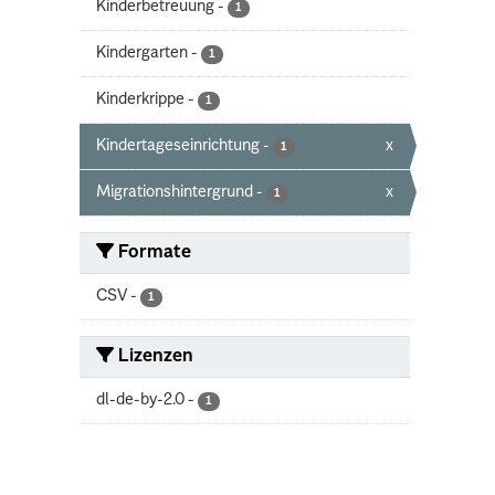
Kinderbetreuung
-
1
Kindergarten
-
1
Kinderkrippe
-
1
Kindertageseinrichtung
-
x
1
Migrationshintergrund
-
x
1
Formate
CSV
-
1
Lizenzen
dl-de-by-2.0
-
1