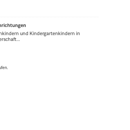
inrichtungen
enkindern und Kindergartenkindern in
rschaft...
ufen.