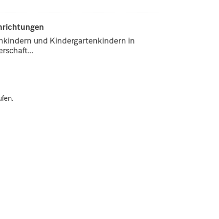
inrichtungen
enkindern und Kindergartenkindern in
rschaft...
ufen.