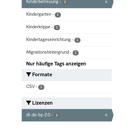
Kinderbetreuung
-
x
1
Kindergarten
-
1
Kinderkrippe
-
1
Kindertageseinrichtung
-
1
Migrationshintergrund
-
1
Nur häufige Tags anzeigen
Formate
CSV
-
1
Lizenzen
dl-de-by-2.0
-
x
1