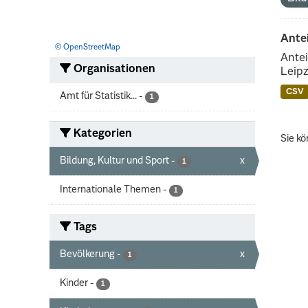
Ante
© OpenStreetMap
Antei
Organisationen
Leipz
CSV
Amt für Statistik...
-
1
Kategorien
Sie kö
Bildung, Kultur und Sport
-
x
1
Internationale Themen
-
1
Tags
Bevölkerung
-
x
1
Kinder
-
1