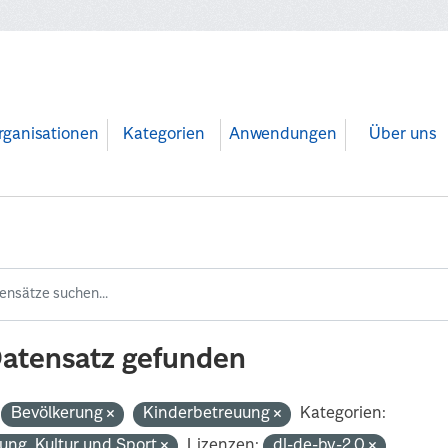
rganisationen
Kategorien
Anwendungen
Über uns
Datensatz gefunden
Bevölkerung
Kinderbetreuung
Kategorien:
dung, Kultur und Sport
Lizenzen:
dl-de-by-2.0