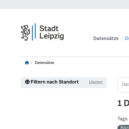
Zum Hauptinhalt wechseln
Datensätze
O
Datensätze
Filtern nach Standort
Löschen
1 
Tags:
Bil