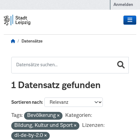
Zum Hauptinhalt wechseln
Anmelden
Datensätze
1 Datensatz gefunden
Sortieren nach
Tags:
Bevölkerung
Kategorien:
Bildung, Kultur und Sport
Lizenzen:
dl-de-by-2.0