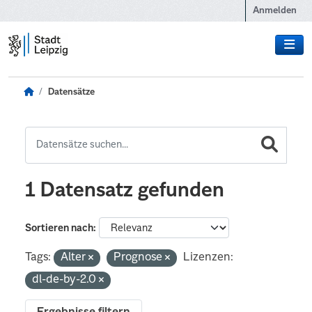
Zum Hauptinhalt wechseln
Anmelden
Datensätze
1 Datensatz gefunden
Sortieren nach
Tags:
Alter
Prognose
Lizenzen:
dl-de-by-2.0