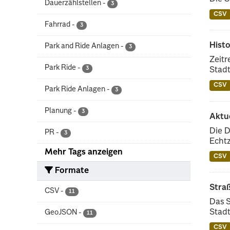
Dauerzählstellen
-
3
CSV
Fahrrad
-
3
Histo
Park and Ride Anlagen
-
3
Zeitr
Park Ride
-
3
Stadt
CSV
Park Ride Anlagen
-
3
Planung
-
3
Aktue
Die D
PR
-
3
Echtz
Mehr Tags anzeigen
CSV
Formate
Straß
CSV
-
11
Das S
Stadt
GeoJSON
-
11
CSV