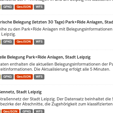
GPKG
GeoJSON
WFS
rische Belegung (letzten 30 Tage) Park+Ride Anlagen, Stad
eihe zu den Park+Ride Anlagen mit Belegungsinformationen d
 Leipzig.
GPKG
GeoJSON
WFS
lle Belegung Park+Ride Anlagen, Stadt Leipzig
aten enthalten die aktuellen Belegungsinformationen der P
eitinformationen. Die Aktualisierung erfolgt alle 5 Minuten.
GPKG
GeoJSON
WFS
ennetz, Stadt Leipzig
traßennetz der Stadt Leipzig. Der Datensatz beinhaltet die
bezirke der Abschnitte, die Zugehörigkeit zum klassifizierten 
GeoJSON
GPKG
WFS