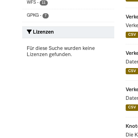
WFS
-
11
GPKG
-
7
Verke
Verke
Lizenzen
CSV
Für diese Suche wurden keine
Verk
Lizenzen gefunden.
Daten
CSV
Verk
Daten
CSV
Knot
Die 