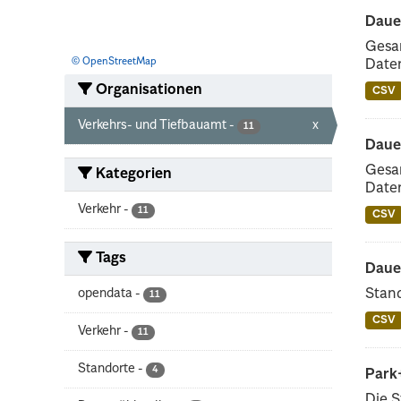
Dauer
Gesam
© OpenStreetMap
Daten
Organisationen
CSV
Verkehrs- und Tiefbauamt
-
x
11
Dauer
Gesam
Kategorien
Daten
Verkehr
-
11
CSV
Tags
Dauer
opendata
-
Stand
11
CSV
Verkehr
-
11
Standorte
-
4
Park
Die S