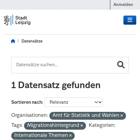
Zum Hauptinhalt wechseln
Anmelden
Datensätze
1 Datensatz gefunden
Sortieren nach
Organisationen:
Amt für Statistik und Wahlen
Tags:
Migrationshintergrund
Kategorien:
Internationale Themen