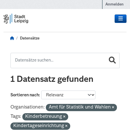
Zum Hauptinhalt wechseln
Anmelden
Datensätze
1 Datensatz gefunden
Sortieren nach
Organisationen:
Amt für Statistik und Wahlen
Tags:
Kinderbetreuung
Kindertageseinrichtung