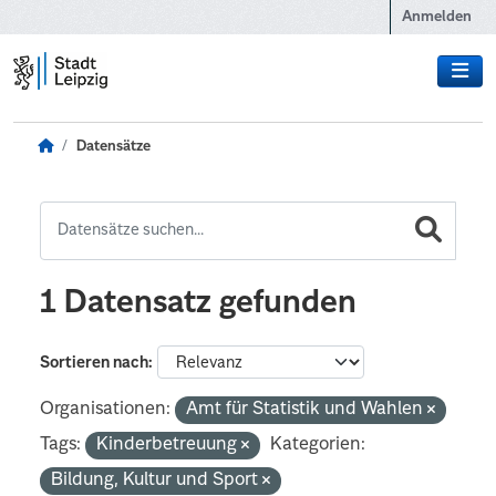
Zum Hauptinhalt wechseln
Anmelden
Datensätze
1 Datensatz gefunden
Sortieren nach
Organisationen:
Amt für Statistik und Wahlen
Tags:
Kinderbetreuung
Kategorien:
Bildung, Kultur und Sport