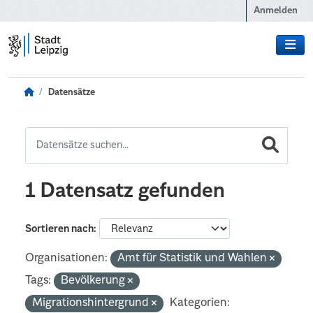
Zum Hauptinhalt wechseln
Anmelden
Datensätze
1 Datensatz gefunden
Sortieren nach
Organisationen:
Amt für Statistik und Wahlen
Tags:
Bevölkerung
Migrationshintergrund
Kategorien: