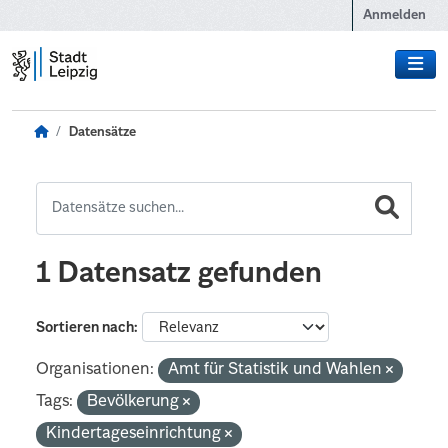
Zum Hauptinhalt wechseln
Anmelden
Datensätze
1 Datensatz gefunden
Sortieren nach
Organisationen:
Amt für Statistik und Wahlen
Tags:
Bevölkerung
Kindertageseinrichtung