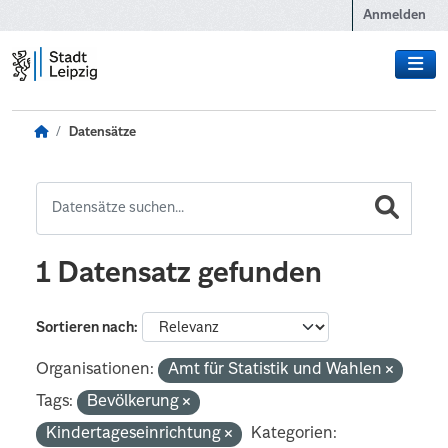
Zum Hauptinhalt wechseln
Anmelden
Datensätze
1 Datensatz gefunden
Sortieren nach
Organisationen:
Amt für Statistik und Wahlen
Tags:
Bevölkerung
Kindertageseinrichtung
Kategorien: