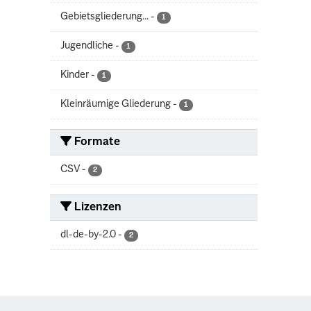
Gebietsgliederung...
-
1
Jugendliche
-
1
Kinder
-
1
Kleinräumige Gliederung
-
1
Formate
CSV
-
2
Lizenzen
dl-de-by-2.0
-
2