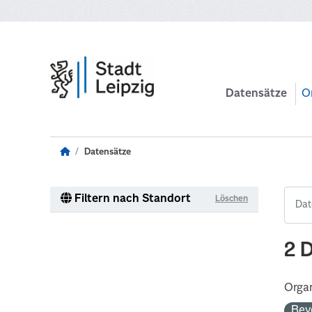
Zum Hauptinhalt wechseln
Datensätze
O
Datensätze
Filtern nach Standort
Löschen
2 
Organ
Bev