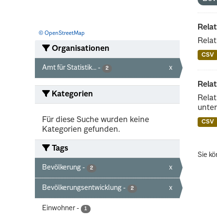
Rela
© OpenStreetMap
Relat
Organisationen
CSV
Amt für Statistik...
-
x
2
Rela
Kategorien
Relat
unter
Für diese Suche wurden keine
CSV
Kategorien gefunden.
Tags
Sie kö
Bevölkerung
-
x
2
Bevölkerungsentwicklung
-
x
2
Einwohner
-
1