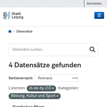
Zum Hauptinhalt wechseln
Anmelden
Datensätze
4 Datensätze gefunden
Sortieren nach
Lizenzen:
dl-de-by-2.0
Kategorien:
Bildung, Kultur und Sport