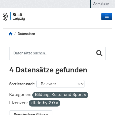
Zum Hauptinhalt wechseln
Anmelden
Datensätze
4 Datensätze gefunden
Sortieren nach
Kategorien:
Bildung, Kultur und Sport
Lizenzen:
dl-de-by-2.0