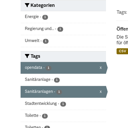
Kategorien
Tags:
Energie
-
1
Regierung und...
-
Öffen
1
Die S
Umwelt
-
1
für ö
CSV
Tags
opendata
-
x
1
Sanitäranlage
-
1
Sanitäranlagen
-
x
1
Stadtentwicklung
-
1
Toilette
-
1
Toiletten
-