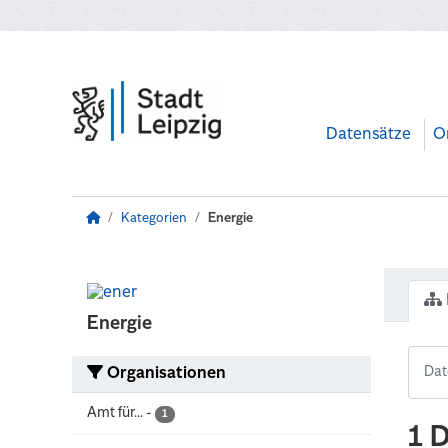
Zum Hauptinhalt wechseln
Datensätze
O
Kategorien
Energie
Energie
Organisationen
Amt für...
-
1
1 