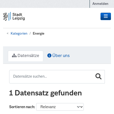
Zum Hauptinhalt wechseln
Anmelden
Kategorien
Energie
Datensätze
Über uns
1 Datensatz gefunden
Sortieren nach