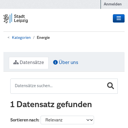
Zum Hauptinhalt wechseln
Anmelden
Kategorien
Energie
Datensätze
Über uns
1 Datensatz gefunden
Sortieren nach