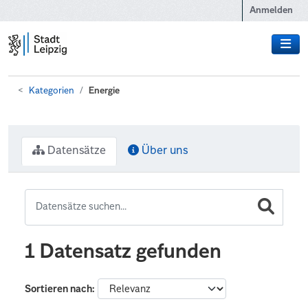
Zum Hauptinhalt wechseln
Anmelden
Kategorien
Energie
Datensätze
Über uns
1 Datensatz gefunden
Sortieren nach